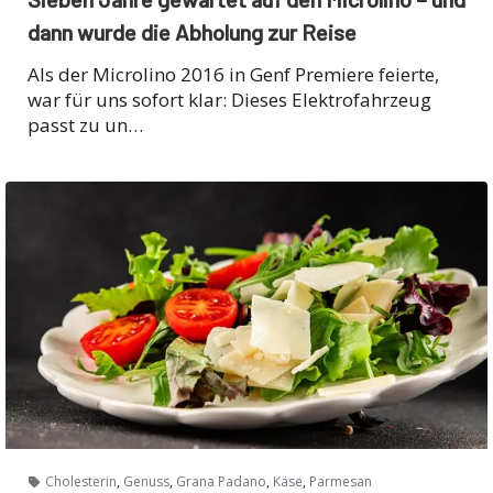
dann wurde die Abholung zur Reise
Als der Microlino 2016 in Genf Premiere feierte,
war für uns sofort klar: Dieses Elektrofahrzeug
passt zu un…
,
,
,
,
Cholesterin
Genuss
Grana Padano
Käse
Parmesan