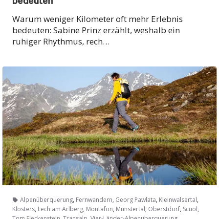
Warum weniger Kilometer oft mehr Erlebnis
bedeuten: Sabine Prinz erzählt, weshalb ein
ruhiger Rhythmus, rech…
,
,
,
,
Alpenüberquerung
Fernwandern
Georg Pawlata
Kleinwalsertal
,
,
,
,
,
,
Klosters
Lech am Arlberg
Montafon
Münstertal
Oberstdorf
Scuol
,
,
,
Tom Fleckenstein
Transalp
Vier-Länder-Alpenüberquerung