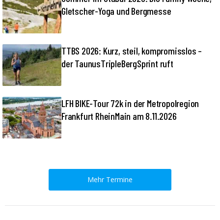
Gletscher-Yoga und Bergmesse
TTBS 2026: Kurz, steil, kompromisslos –
der TaunusTripleBergSprint ruft
LFH BIKE-Tour 72k in der Metropolregion
Frankfurt RheinMain am 8.11.2026
Mehr Termine