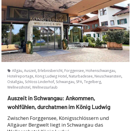
,
,
,
,
,
Allgäu
Auszeit
Erlebnisbericht
Forggensee
Hohenschwangau
,
,
,
,
Hotelreportage
König Ludwig Hotel
Naturbadesee
Neuschwanstein
,
,
,
,
,
Ostallgäu
Schloss Linderhof
Schwangau
SPA
Tegelberg
,
Wellnesshotel
Wellnessurlaub
Auszeit in Schwangau: Ankommen,
wohlfühlen, durchatmen im König Ludwig
Zwischen Forggensee, Königsschlössern und
Allgäuer Bergwelt liegt in Schwangau das