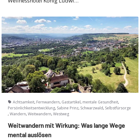
Wellnesshotel König Ludwi…
,
,
,
,
Achtsamkeit
Fernwandern
Gastartikel
mentale Gesundheit
,
,
,
Persönlichkeitsentwicklung
Sabine Prinz
Schwarzwald
Selbstfürsorge
,
,
,
Wandern
Weitwandern
Westweg
Weitwandern mit Wirkung: Was lange Wege
mental auslösen