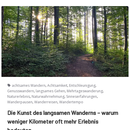
,
,
,
achtsames Wandern
Achtsamkeit
Entschleunigung
,
,
,
Genusswandern
langsames Gehen
Mehrtageswanderung
,
,
,
Naturerlebnis
Naturwahrnehmung
Sinneserfahrungen
,
,
Wanderpausen
Wanderreisen
Wandertempo
Die Kunst des langsamen Wanderns – warum
weniger Kilometer oft mehr Erlebnis
bedeuten