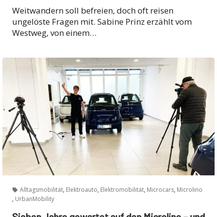
Weitwandern soll befreien, doch oft reisen
ungelöste Fragen mit. Sabine Prinz erzählt vom
Westweg, von einem…
,
,
,
,
Alltagsmobilität
Elektroauto
Elektromobilität
Microcars
Microlino
,
UrbanMobility
Sieben Jahre gewartet auf den Microlino – und