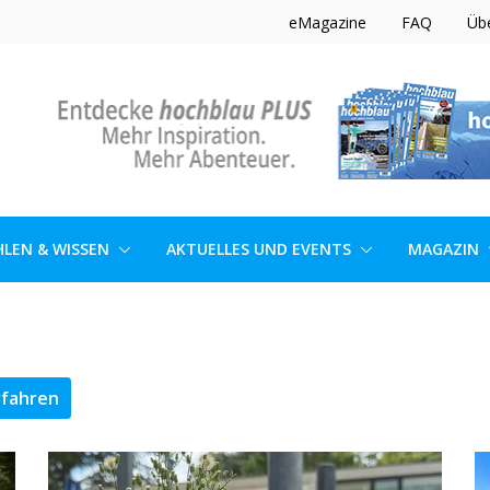
eMagazine
FAQ
Üb
hrmann die Wintersaison
LEN & WISSEN
AKTUELLES UND EVENTS
MAGAZIN
er: Berggastfreundschaft mit Her
rfahren