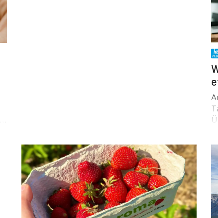
W
e
A
T
u…
Ü