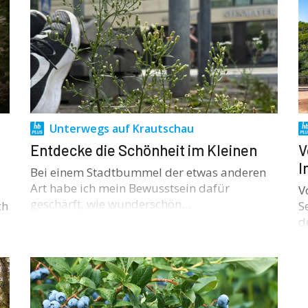
Unterwegs auf Krautschau
Entdecke die Schönheit im Kleinen
V
I
Bei einem Stadtbummel der etwas anderen
Art habe ich mein Bewusstsein dafür
V
geschärft, wie wunderschön…
ch
S
d