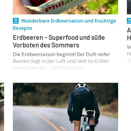
Wunderbare Erdbeersaison und fruchtige
Rezepte
A
Erdbeeren – Superfood und süße
H
Vorboten des Sommers
V
h
Die Erdbeersaison beginnt! Der Duft reifer
a
Beeren liegt in der Luft und lädt zu süßen
Kreationen ein – von fruchtigen…