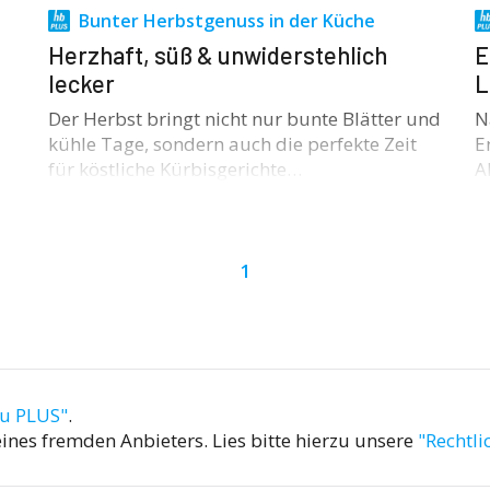
Bunter Herbstgenuss in der Küche
Herzhaft, süß & unwiderstehlich
E
lecker
L
Der Herbst bringt nicht nur bunte Blätter und
N
kühle Tage, sondern auch die perfekte Zeit
E
für köstliche Kürbisgerichte…
A
1
au PLUS"
.
ines fremden Anbieters. Lies bitte hierzu unsere
"Rechtli