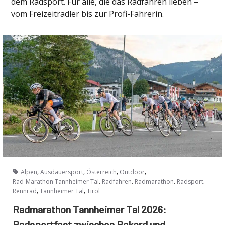
dem Radsport. Für alle, die das Radfahren lieben –
vom Freizeitradler bis zur Profi-Fahrerin.
,
,
,
,
Alpen
Ausdauersport
Österreich
Outdoor
,
,
,
,
Rad-Marathon Tannheimer Tal
Radfahren
Radmarathon
Radsport
,
,
Rennrad
Tannheimer Tal
Tirol
Radmarathon Tannheimer Tal 2026:
Radsportfest zwischen Rekord und