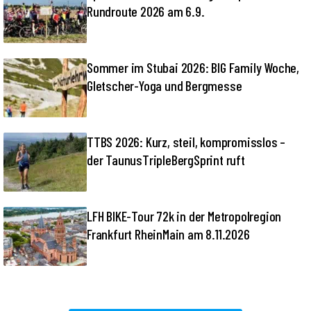
Rundroute 2026 am 6.9.
Sommer im Stubai 2026: BIG Family Woche,
Gletscher-Yoga und Bergmesse
TTBS 2026: Kurz, steil, kompromisslos –
der TaunusTripleBergSprint ruft
LFH BIKE-Tour 72k in der Metropolregion
Frankfurt RheinMain am 8.11.2026