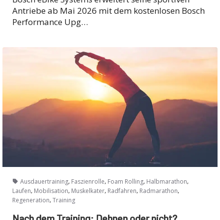
Antriebe ab Mai 2026 mit dem kostenlosen Bosch
Performance Upg…
,
,
,
,
Ausdauertraining
Faszienrolle
Foam Rolling
Halbmarathon
,
,
,
,
,
Laufen
Mobilisation
Muskelkater
Radfahren
Radmarathon
,
Regeneration
Training
Nach dem Training: Dehnen oder nicht?