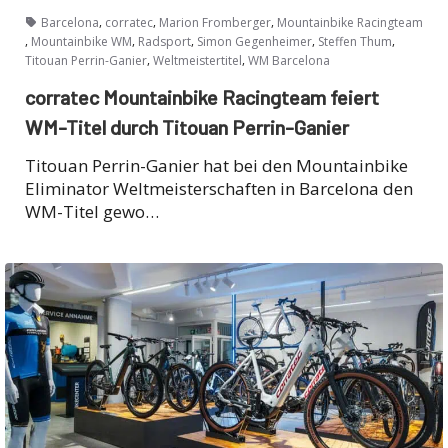
,
,
,
Barcelona
corratec
Marion Fromberger
Mountainbike Racingteam
,
,
,
,
,
Mountainbike WM
Radsport
Simon Gegenheimer
Steffen Thum
,
,
Titouan Perrin-Ganier
Weltmeistertitel
WM Barcelona
corratec Mountainbike Racingteam feiert
WM-Titel durch Titouan Perrin-Ganier
Titouan Perrin-Ganier hat bei den Mountainbike
Eliminator Weltmeisterschaften in Barcelona den
WM-Titel gewo…