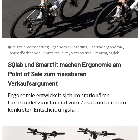
,
,
,
digitale Vermessung
Ergonomie-Beratung
Fahrradergonomie
,
,
,
,
Fahrradfachhandel
Kontaktpunkte
Sitzposition
Smartfit
SQlab
SQlab und Smartfit machen Ergonomie am
Point of Sale zum messbaren
Verkaufsargument
Ergonomie entwickelt sich im stationären
Fachhandel zunehmend vom Zusatznutzen zum
konkreten Entscheidungsfa…