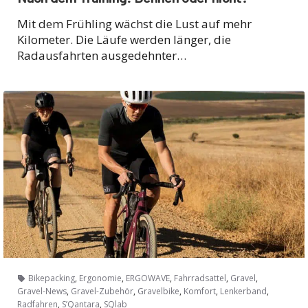
Mit dem Frühling wächst die Lust auf mehr
Kilometer. Die Läufe werden länger, die
Radausfahrten ausgedehnter…
,
,
,
,
,
Bikepacking
Ergonomie
ERGOWAVE
Fahrradsattel
Gravel
,
,
,
,
,
Gravel-News
Gravel-Zubehör
Gravelbike
Komfort
Lenkerband
,
,
Radfahren
S’Qantara
SQlab