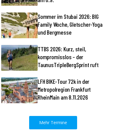
Sommer im Stubai 2026: BIG
Family Woche, Gletscher-Yoga
und Bergmesse
TTBS 2026: Kurz, steil,
kompromisslos – der
TaunusTripleBergSprint ruft
LFH BIKE-Tour 72k in der
Metropolregion Frankfurt
RheinMain am 8.11.2026
Mehr Termine