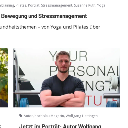
,
,
,
,
,
ltraining
Pilates
Porträt
Stressmanagement
Susanne Ruth
Yoga
t, Bewegung und Stressmanagement
sundheitsthemen – von Yoga und Pilates über
,
,
Autor
hochblau Magazin
Wolfgang Hattingen
ß
Jetzt im Porträt: Autor Wolfgang