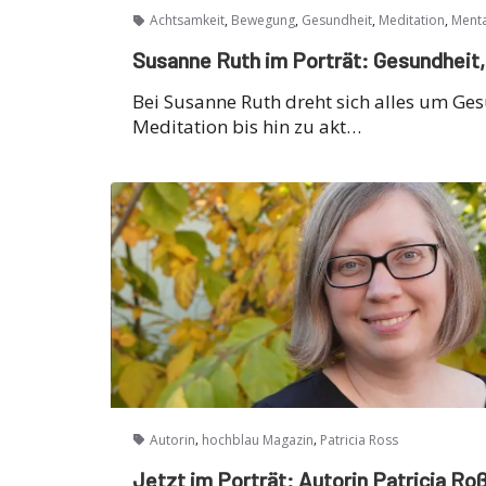
,
,
,
,
Achtsamkeit
Bewegung
Gesundheit
Meditation
Menta
Susanne Ruth im Porträt: Gesundhei
Bei Susanne Ruth dreht sich alles um Ge
Meditation bis hin zu akt…
,
,
Autorin
hochblau Magazin
Patricia Ross
Jetzt im Porträt: Autorin Patricia Ro