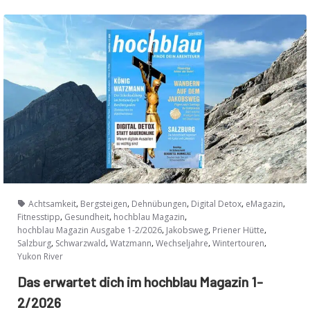
,
,
,
,
,
Achtsamkeit
Bergsteigen
Dehnübungen
Digital Detox
eMagazin
,
,
,
Fitnesstipp
Gesundheit
hochblau Magazin
,
,
,
hochblau Magazin Ausgabe 1-2/2026
Jakobsweg
Priener Hütte
,
,
,
,
,
Salzburg
Schwarzwald
Watzmann
Wechseljahre
Wintertouren
Yukon River
Das erwartet dich im hochblau Magazin 1-
2/2026