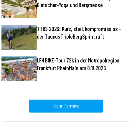
Gletscher-Yoga und Bergmesse
TTBS 2026: Kurz, steil, kompromisslos –
der TaunusTripleBergSprint ruft
LFH BIKE-Tour 72k in der Metropolregion
Frankfurt RheinMain am 8.11.2026
Mehr Termine