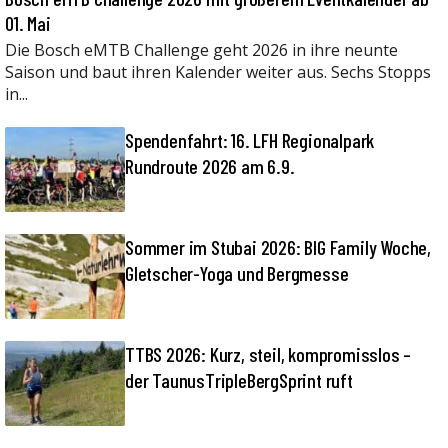
01. Mai
Die Bosch eMTB Challenge geht 2026 in ihre neunte
Saison und baut ihren Kalender weiter aus. Sechs Stopps
in...
Spendenfahrt: 16. LFH Regionalpark
Rundroute 2026 am 6.9.
Sommer im Stubai 2026: BIG Family Woche,
Gletscher-Yoga und Bergmesse
TTBS 2026: Kurz, steil, kompromisslos –
der TaunusTripleBergSprint ruft