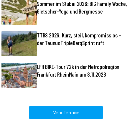
Sommer im Stubai 2026: BIG Family Woche,
Gletscher-Yoga und Bergmesse
TTBS 2026: Kurz, steil, kompromisslos –
der TaunusTripleBergSprint ruft
LFH BIKE-Tour 72k in der Metropolregion
Frankfurt RheinMain am 8.11.2026
Mehr Termine