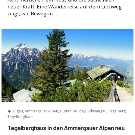
neuer Kraft: Eine Wanderreise auf dem Lechweg
zeigt, wie Bewegun…
,
,
,
,
,
Allgäu
Ammergauer Alpen
Hütten Holiday
Schwangau
Tegelberg
Tegelberghaus
Tegelberghaus in den Ammergauer Alpen neu