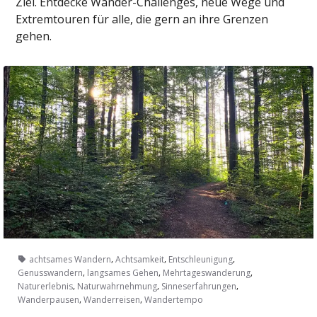
Ziel. Entdecke Wander-Challenges, neue Wege und
Extremtouren für alle, die gern an ihre Grenzen
gehen.
,
,
,
achtsames Wandern
Achtsamkeit
Entschleunigung
,
,
,
Genusswandern
langsames Gehen
Mehrtageswanderung
,
,
,
Naturerlebnis
Naturwahrnehmung
Sinneserfahrungen
,
,
Wanderpausen
Wanderreisen
Wandertempo