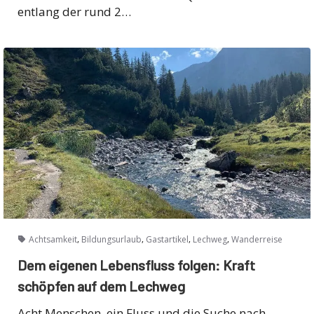
entlang der rund 2…
,
,
,
,
Achtsamkeit
Bildungsurlaub
Gastartikel
Lechweg
Wanderreise
Dem eigenen Lebensfluss folgen: Kraft
schöpfen auf dem Lechweg
Acht Menschen, ein Fluss und die Suche nach