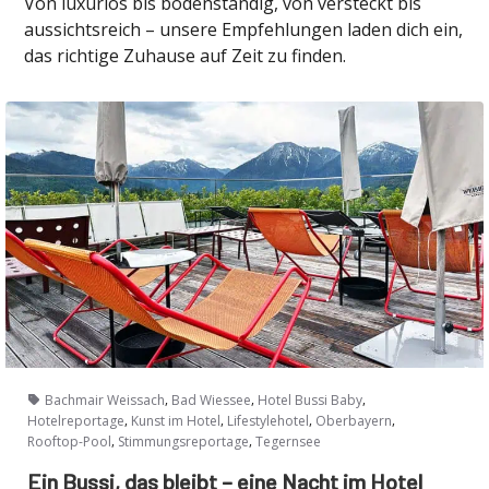
Von luxuriös bis bodenständig, von versteckt bis
aussichtsreich – unsere Empfehlungen laden dich ein,
das richtige Zuhause auf Zeit zu finden.
,
,
,
Bachmair Weissach
Bad Wiessee
Hotel Bussi Baby
,
,
,
,
Hotelreportage
Kunst im Hotel
Lifestylehotel
Oberbayern
,
,
Rooftop-Pool
Stimmungsreportage
Tegernsee
Ein Bussi, das bleibt – eine Nacht im Hotel