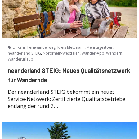
,
,
,
,
Einkehr
Fernwanderweg
Kreis Mettmann
Mehrtagestour
,
,
,
,
neanderland STEIG
Nordrhein-Westfalen
Wander-App
Wandern
Wanderurlaub
neanderland STEIG: Neues Qualitätsnetzwerk
für Wandernde
Der neanderland STEIG bekommt ein neues
Service-Netzwerk: Zertifizierte Qualitätsbetriebe
entlang der rund 2…