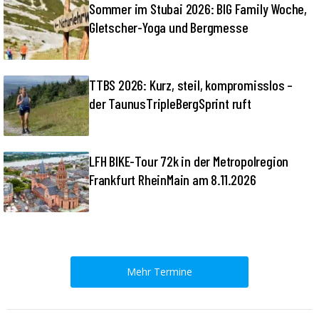
Sommer im Stubai 2026: BIG Family Woche,
Gletscher-Yoga und Bergmesse
TTBS 2026: Kurz, steil, kompromisslos –
der TaunusTripleBergSprint ruft
LFH BIKE-Tour 72k in der Metropolregion
Frankfurt RheinMain am 8.11.2026
Mehr Termine