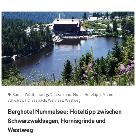
,
,
,
,
,
Baden-Württemberg
Deutschland
Hotel
Hoteltipp
Mummelsee
,
,
,
Schwarzwald
Seebach
Wellness
Westweg
Berghotel Mummelsee: Hoteltipp zwischen
Schwarzwaldsagen, Hornisgrinde und
Westweg