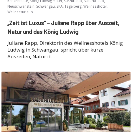
,
,
,
,
Kenzenhütte
König Ludwig Hotel
Kurzurlaub
Natururlaub
,
,
,
,
,
Neuschwanstein
Schwangau
SPA
Tegelberg
Wellnesshotel
Wellnessurlaub
„Zeit ist Luxus“ – Juliane Rapp über Auszeit,
Natur und das König Ludwig
Juliane Rapp, Direktorin des Wellnesshotels König
Ludwig in Schwangau, spricht über kurze
Auszeiten, Natur d…