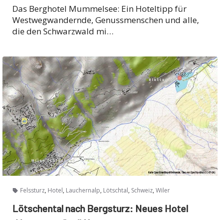
Das Berghotel Mummelsee: Ein Hoteltipp für
Westwegwandernde, Genussmenschen und alle,
die den Schwarzwald mi…
,
,
,
,
,
Felssturz
Hotel
Lauchernalp
Lötschtal
Schweiz
Wiler
Lötschental nach Bergsturz: Neues Hotel