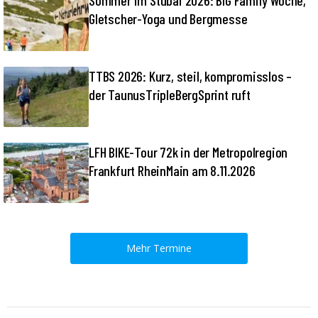
Gletscher-Yoga und Bergmesse
TTBS 2026: Kurz, steil, kompromisslos –
der TaunusTripleBergSprint ruft
LFH BIKE-Tour 72k in der Metropolregion
Frankfurt RheinMain am 8.11.2026
Mehr Termine