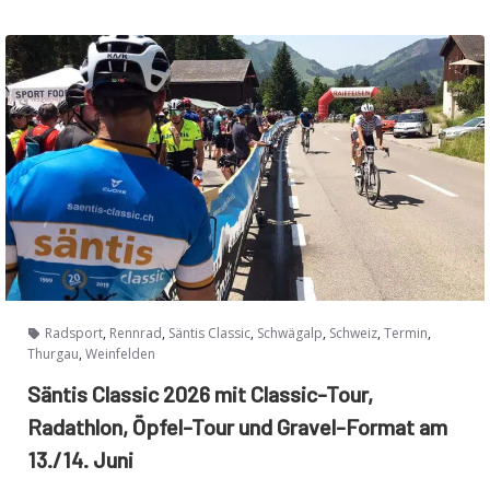
,
,
,
,
,
,
Radsport
Rennrad
Säntis Classic
Schwägalp
Schweiz
Termin
,
Thurgau
Weinfelden
Säntis Classic 2026 mit Classic-Tour,
Radathlon, Öpfel-Tour und Gravel-Format am
13./14. Juni