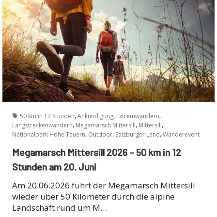
,
,
,
50 km in 12 Stunden
Ankündigung
Extremwandern
,
,
,
Langstreckenwandern
Megamarsch Mittersill
Mittersill
,
,
,
Nationalpark Hohe Tauern
Outdoor
Salzburger Land
Wanderevent
Megamarsch Mittersill 2026 – 50 km in 12
Stunden am 20. Juni
Am 20.06.2026 führt der Megamarsch Mittersill
wieder über 50 Kilometer durch die alpine
Landschaft rund um M…