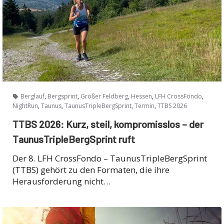
,
,
,
,
,
Berglauf
Bergsprint
Großer Feldberg
Hessen
LFH CrossFondo
,
,
,
,
NightRun
Taunus
TaunusTripleBergSprint
Termin
TTBS 2026
TTBS 2026: Kurz, steil, kompromisslos – der
TaunusTripleBergSprint ruft
Der 8. LFH CrossFondo – TaunusTripleBergSprint
(TTBS) gehört zu den Formaten, die ihre
Herausforderung nicht…