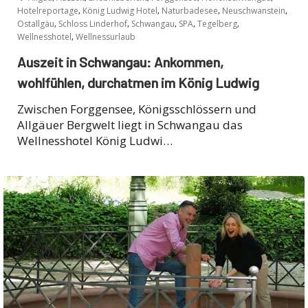
,
,
,
,
Hotelreportage
König Ludwig Hotel
Naturbadesee
Neuschwanstein
,
,
,
,
,
Ostallgäu
Schloss Linderhof
Schwangau
SPA
Tegelberg
,
Wellnesshotel
Wellnessurlaub
Auszeit in Schwangau: Ankommen,
wohlfühlen, durchatmen im König Ludwig
Zwischen Forggensee, Königsschlössern und
Allgäuer Bergwelt liegt in Schwangau das
Wellnesshotel König Ludwi…