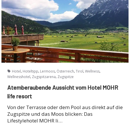
,
,
,
,
,
,
Hotel
Hoteltipp
Lermoos
Österreich
Tirol
Wellness
,
,
Wellnesshotel
Zugspitzarena
Zugspitze
Atemberaubende Aussicht vom Hotel MOHR
life resort
Von der Terrasse oder dem Pool aus direkt auf die
Zugspitze und das Moos blicken: Das
Lifestylehotel MOHR li…