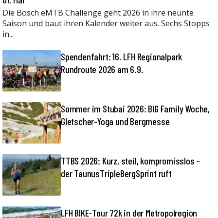
Die Bosch eMTB Challenge geht 2026 in ihre neunte
Saison und baut ihren Kalender weiter aus. Sechs Stopps
in...
Spendenfahrt: 16. LFH Regionalpark
Rundroute 2026 am 6.9.
Sommer im Stubai 2026: BIG Family Woche,
Gletscher-Yoga und Bergmesse
TTBS 2026: Kurz, steil, kompromisslos –
der TaunusTripleBergSprint ruft
LFH BIKE-Tour 72k in der Metropolregion