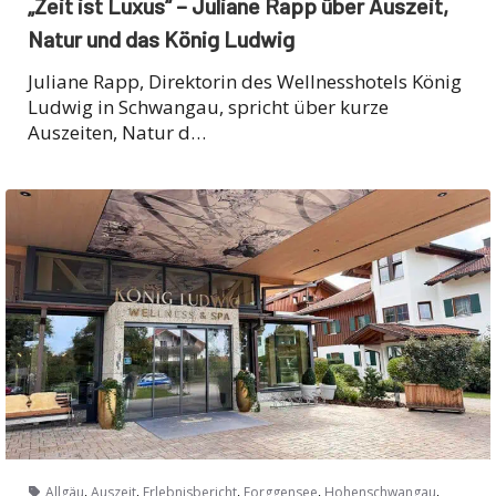
„Zeit ist Luxus“ – Juliane Rapp über Auszeit,
Natur und das König Ludwig
Juliane Rapp, Direktorin des Wellnesshotels König
Ludwig in Schwangau, spricht über kurze
Auszeiten, Natur d…
,
,
,
,
,
Allgäu
Auszeit
Erlebnisbericht
Forggensee
Hohenschwangau