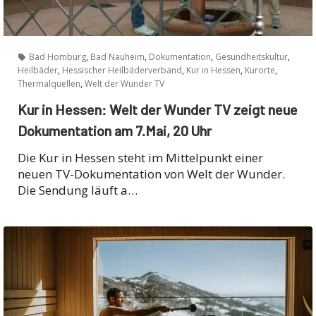
,
,
,
,
Bad Homburg
Bad Nauheim
Dokumentation
Gesundheitskultur
,
,
,
,
Heilbäder
Hessischer Heilbäderverband
Kur in Hessen
Kurorte
,
Thermalquellen
Welt der Wunder TV
Kur in Hessen: Welt der Wunder TV zeigt neue
Dokumentation am 7.Mai, 20 Uhr
Die Kur in Hessen steht im Mittelpunkt einer
neuen TV-Dokumentation von Welt der Wunder.
Die Sendung läuft a…