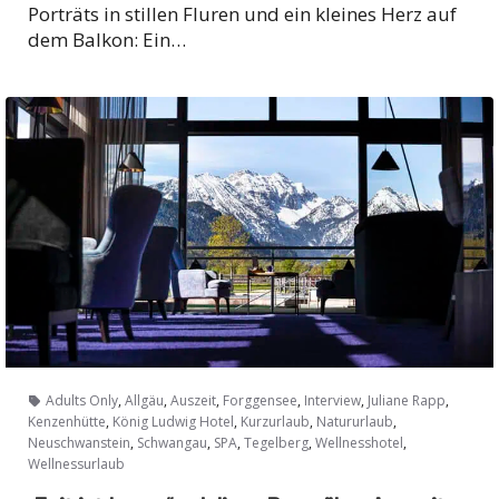
Porträts in stillen Fluren und ein kleines Herz auf
dem Balkon: Ein…
,
,
,
,
,
,
Adults Only
Allgäu
Auszeit
Forggensee
Interview
Juliane Rapp
,
,
,
,
Kenzenhütte
König Ludwig Hotel
Kurzurlaub
Natururlaub
,
,
,
,
,
Neuschwanstein
Schwangau
SPA
Tegelberg
Wellnesshotel
Wellnessurlaub