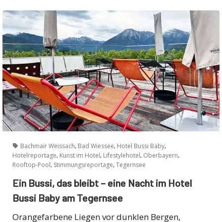
,
,
,
Bachmair Weissach
Bad Wiessee
Hotel Bussi Baby
,
,
,
,
Hotelreportage
Kunst im Hotel
Lifestylehotel
Oberbayern
,
,
Rooftop-Pool
Stimmungsreportage
Tegernsee
Ein Bussi, das bleibt – eine Nacht im Hotel
Bussi Baby am Tegernsee
Orangefarbene Liegen vor dunklen Bergen,