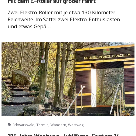
Mit dem E-Roller auf großer Fahrt
Zwei Elektro-Roller mit je etwa 130 Kilometer
Reichweite. Im Sattel zwei Elektro-Enthusiasten
und etwas Gepä…
,
,
,
Schwarzwald
Termin
Wandern
Westweg
125 Jahre Westweg-Jubiläums-Fest am 14.