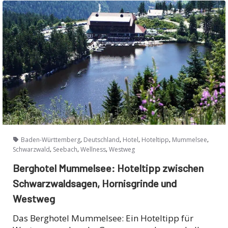
,
,
,
,
,
Baden-Württemberg
Deutschland
Hotel
Hoteltipp
Mummelsee
,
,
,
Schwarzwald
Seebach
Wellness
Westweg
Berghotel Mummelsee: Hoteltipp zwischen
Schwarzwaldsagen, Hornisgrinde und
Westweg
Das Berghotel Mummelsee: Ein Hoteltipp für