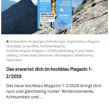
,
,
,
,
,
Achtsamkeit
Bergsteigen
Dehnübungen
Digital Detox
eMagazin
,
,
,
Fitnesstipp
Gesundheit
hochblau Magazin
,
,
,
hochblau Magazin Ausgabe 1-2/2026
Jakobsweg
Priener Hütte
,
,
,
,
,
Salzburg
Schwarzwald
Watzmann
Wechseljahre
Wintertouren
Yukon River
Das erwartet dich im hochblau Magazin 1-
2/2026
Das neue hochblau Magazin 1-2/2026 bringt dich
raus und gleichzeitig runter: Wintermomente,
Achtsamkeit und …