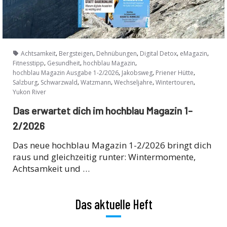
,
,
,
,
,
Achtsamkeit
Bergsteigen
Dehnübungen
Digital Detox
eMagazin
,
,
,
Fitnesstipp
Gesundheit
hochblau Magazin
,
,
,
hochblau Magazin Ausgabe 1-2/2026
Jakobsweg
Priener Hütte
,
,
,
,
,
Salzburg
Schwarzwald
Watzmann
Wechseljahre
Wintertouren
Yukon River
Das erwartet dich im hochblau Magazin 1-
2/2026
Das neue hochblau Magazin 1-2/2026 bringt dich
raus und gleichzeitig runter: Wintermomente,
Achtsamkeit und …
Das aktuelle Heft