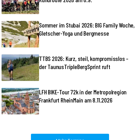
Sommer im Stubai 2026: BIG Family Woche,
Gletscher-Yoga und Bergmesse
TTBS 2026: Kurz, steil, kompromisslos –
der TaunusTripleBergSprint ruft
LFH BIKE-Tour 72k in der Metropolregion
Frankfurt RheinMain am 8.11.2026