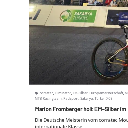
,
,
,
,
corratec
Eliminator
EM-Silber
Europameisterschaft
M
,
,
,
,
MTB Racingteam
Radsport
Sakarya
Türkei
XCE
Marion Fromberger holt EM-Silber im 
Die Deutsche Meisterin vom corratec Mou
internationale Klasse …