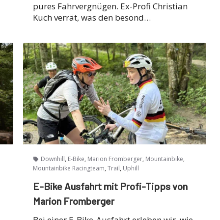
pures Fahrvergnügen. Ex-Profi Christian
Kuch verrät, was den besond…
,
,
,
,
Downhill
E-Bike
Marion Fromberger
Mountainbike
,
,
Mountainbike Racingteam
Trail
Uphill
E-Bike Ausfahrt mit Profi-Tipps von
Marion Fromberger
Bei einer E-Bike-Ausfahrt erleben wir, wie