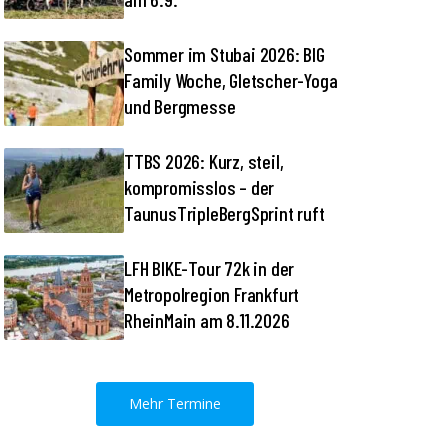
Sommer im Stubai 2026: BIG
Family Woche, Gletscher-Yoga
und Bergmesse
TTBS 2026: Kurz, steil,
kompromisslos – der
TaunusTripleBergSprint ruft
LFH BIKE-Tour 72k in der
Metropolregion Frankfurt
RheinMain am 8.11.2026
Mehr Termine