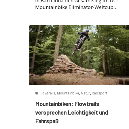
in Barcelona den Gesamtsieg im UCI
Mountainbike Eliminator-Weltcup…
,
,
,
Flowtrails
Mountainbike
Natur
Radsport
Mountainbiken: Flowtrails
versprechen Leichtigkeit und
Fahrspaß