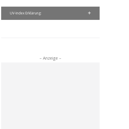
UV-Index Erklärung:
– Anzeige –