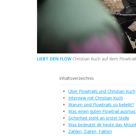
LIEBT DEN FLOW
Christian Kuch auf dem Flowtrai
Inhaltsverzeichnis
Über Flowtrails und Christian Kuch
Interview mit Christian Kuch
Warum sind Flowtrails so beliebt?
Was einen guten Flowtrail ausmac
Sicherheit steht an erster Stelle
Was bedeutet dir heute das Mount
Zahlen, Daten, Fakten