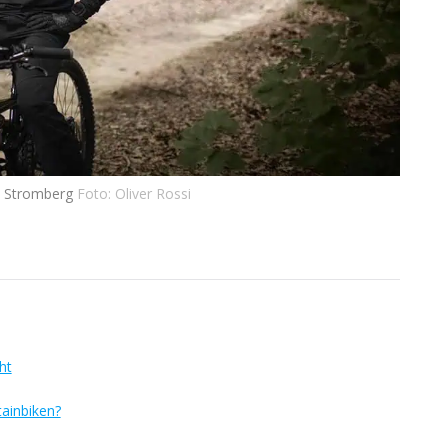
l Stromberg
Foto: Oliver Rossi
ht
ainbiken?