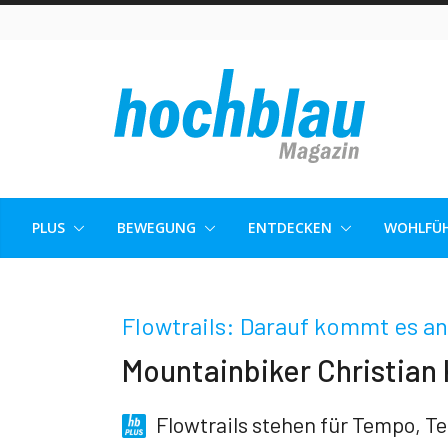
Skip
to
content
PLUS
BEWEGUNG
ENTDECKEN
WOHLFÜH
Flowtrails: Darauf kommt es an
Mountainbiker Christian
Flowtrails stehen für Tempo, T