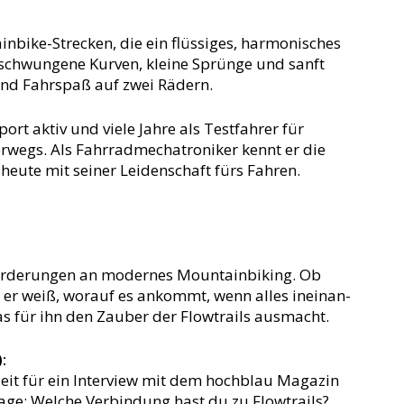
inbike-Strecken, die ein flüssiges, harmonisches
Geschwungene Kurven, kleine Sprünge und sanft
und Fahrspaß auf zwei Rädern.
port aktiv und viele Jahre als Testfahrer für
wegs. Als Fahrradmechatroniker kennt er die
 heute mit seiner Leidenschaft fürs Fahren.
nforderungen an modernes Mountainbiking. Ob
 er weiß, worauf es ankommt, wenn alles ineinan-
 was für ihn den Zauber der Flowtrails ausmacht.
:
 Zeit für ein Interview mit dem hochblau Magazin
age: Welche Verbindung hast du zu Flowtrails?