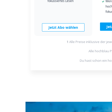
fokussiertes Lesen
Weni
hoch
foku
Je
Jetzt Abo wählen
1
Alle Preise inklusive der je
Alle hochblau P
Du hast schon ein h