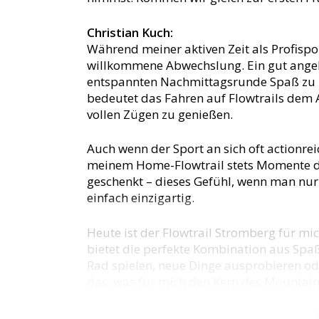
Christian Kuch:
Während meiner aktiven Zeit als Profispo
willkommene Abwechslung. Ein gut angeleg
entspannten Nachmittagsrunde Spaß zu 
bedeutet das Fahren auf Flowtrails dem A
vollen Zügen zu genießen.
Auch wenn der Sport an sich oft actionrei
meinem Home-Flowtrail stets Momente d
geschenkt – dieses Gefühl, wenn man nu
einfach einzigartig.
Heute ist der Flowtrail Stromberg für mi
bietet die perfekte Kombination aus Spa
Rad spielen, neue Dinge ausprobieren od
das, was für mich den Kern des Mountai