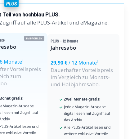
st Teil von hochblau PLUS.
 Zugriff auf alle PLUS-Artikel und eMagazine.
EMPFOHLEN
ate
PLUS - 12 Monate
resabo
Jahresabo
 6 Monate
1
29,90 €
/ 12 Monate
1
ter Vorteilspreis
Dauerhafter Vorteilspreis
eich zum
im Vergleich zu Monats-
bo.
und Halbjahresabo.
Monat gratis!
Zwei Monate gratis!
 eMagazin-Ausgabe
Jede eMagazin-Ausgabe
al lesen mit Zugriff auf
digital lesen mit Zugriff auf
Archiv
das Archiv
 PLUS-Artikel lesen und
Alle PLUS-Artikel lesen und
ere exklusive Vorteile
weitere exklusive Vorteile