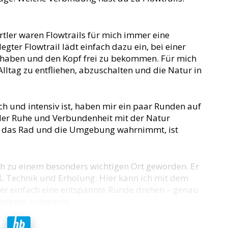
rtler waren Flowtrails für mich immer eine
ter Flowtrail lädt einfach dazu ein, bei einer
haben und den Kopf frei zu bekommen. Für mich
lltag zu entfliehen, abzuschalten und die Natur in
ch und intensiv ist, haben mir ein paar Runden auf
er Ruhe und Verbundenheit mit der Natur
r das Rad und die Umgebung wahrnimmt, ist
ch zu einem besonders wichtigen Ort geworden. Er
ß, Technik und Erholung. Hier kann ich mit dem
er einfach eine entspannte Runde drehen – genau
nbikens ausmacht.