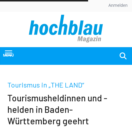
Skip
Anmelden
to
content
MENÜ
Tourismus in „THE LÄND“
Tourismusheldinnen und -
helden in Baden-
Württemberg geehrt