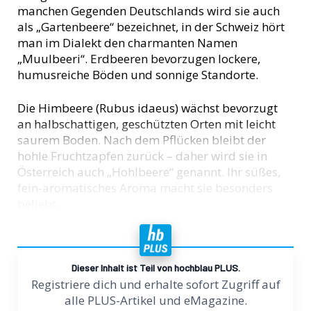
manchen Gegenden Deutschlands wird sie auch
als „Gartenbeere“ bezeichnet, in der Schweiz hört
man im Dialekt den charmanten Namen
„Muulbeeri“. Erdbeeren bevorzugen lockere,
humusreiche Böden und sonnige Standorte.
Die Himbeere (Rubus idaeus) wächst bevorzugt
an halbschattigen, geschützten Orten mit leicht
saurem Boden. Nach dem Pflücken bleibt der
hohle Fruchtzapfen zurück – daher wird sie in
Österreich auch „Hohlbeere“ genannt. Ihr süßes,
fein-aromatisches Aroma macht sie besonders
beliebt.
Dieser Inhalt ist Teil von hochblau PLUS.
Registriere dich und erhalte sofort Zugriff auf
alle PLUS-Artikel und eMagazine.