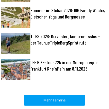
Sommer im Stubai 2026: BIG Family Woche,
Gletscher-Yoga und Bergmesse
TTBS 2026: Kurz, steil, kompromisslos –
der TaunusTripleBergSprint ruft
LFH BIKE-Tour 72k in der Metropolregion
Frankfurt RheinMain am 8.11.2026
Mehr Termine