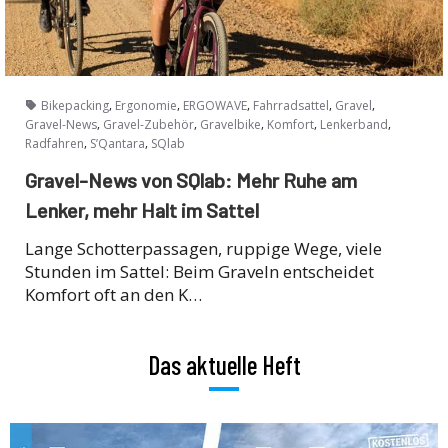
,
,
,
,
,
Bikepacking
Ergonomie
ERGOWAVE
Fahrradsattel
Gravel
,
,
,
,
,
Gravel-News
Gravel-Zubehör
Gravelbike
Komfort
Lenkerband
,
,
Radfahren
S’Qantara
SQlab
Gravel-News von SQlab: Mehr Ruhe am
Lenker, mehr Halt im Sattel
Lange Schotterpassagen, ruppige Wege, viele
Stunden im Sattel: Beim Graveln entscheidet
Komfort oft an den K…
Das aktuelle Heft