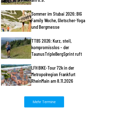
Sommer im Stubai 2026: BIG
Family Woche, Gletscher-Yoga
und Bergmesse
TTBS 2026: Kurz, steil,
kompromisslos – der
TaunusTripleBergSprint ruft
LFH BIKE-Tour 72k in der
Metropolregion Frankfurt
RheinMain am 8.11.2026
Mehr Termine