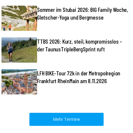
Sommer im Stubai 2026: BIG Family Woche,
Gletscher-Yoga und Bergmesse
TTBS 2026: Kurz, steil, kompromisslos –
der TaunusTripleBergSprint ruft
LFH BIKE-Tour 72k in der Metropolregion
Frankfurt RheinMain am 8.11.2026
Mehr Termine