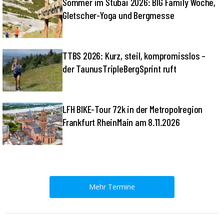
Sommer im Stubai 2026: BIG Family Woche,
Gletscher-Yoga und Bergmesse
TTBS 2026: Kurz, steil, kompromisslos –
der TaunusTripleBergSprint ruft
LFH BIKE-Tour 72k in der Metropolregion
Frankfurt RheinMain am 8.11.2026
Mehr Termine