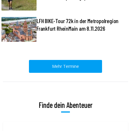
LFH BIKE-Tour 72k in der Metropolregion
Frankfurt RheinMain am 8.11.2026
Mehr Termine
Finde dein Abenteuer