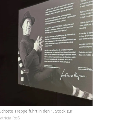
euchtete Treppe führt in den 1. Stock zur
atricia Roß