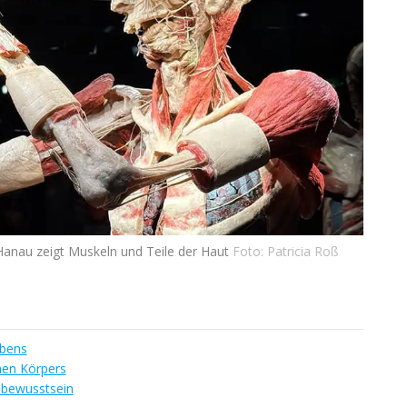
Hanau zeigt Muskeln und Teile der Haut
Foto: Patricia Roß
ebens
chen Körpers
sbewusstsein