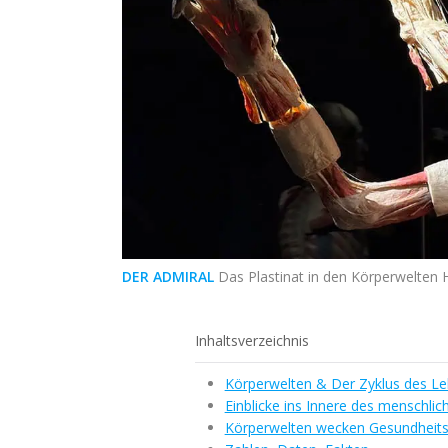
DER ADMIRAL
Das Plastinat in den Körperwelten 
Inhaltsverzeichnis
Körperwelten & Der Zyklus des L
Einblicke ins Innere des menschli
Körperwelten wecken Gesundheit