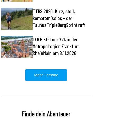
TTBS 2026: Kurz, steil,
kompromisslos – der
TaunusTripleBergSprint ruft
LFH BIKE-Tour 72k in der
Metropolregion Frankfurt
RheinMain am 8.11.2026
Mehr Termine
Finde dein Abenteuer