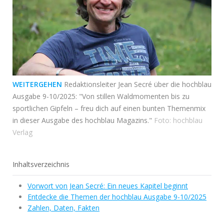
WEITERGEHEN
Redaktionsleiter Jean Secré über die hochblau
Ausgabe 9-10/2025: "Von stillen Waldmomenten bis zu
sportlichen Gipfeln – freu dich auf einen bunten Themenmix
in dieser Ausgabe des hochblau Magazins."
Foto: hochblau
Verlag
Inhaltsverzeichnis
Vorwort von Jean Secré: Ein neues Kapitel beginnt
Entdecke die Themen der hochblau Ausgabe 9-10/2025
Zahlen, Daten, Fakten