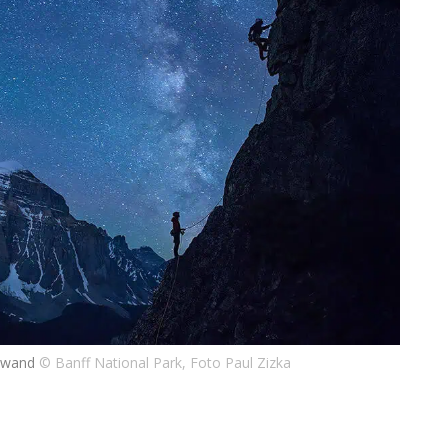
nwand
© Banff National Park, Foto Paul Zizka