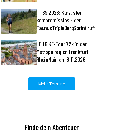
TTBS 2026: Kurz, steil,
kompromisslos – der
TaunusTripleBergSprint ruft
LFH BIKE-Tour 72k in der
Metropolregion Frankfurt
RheinMain am 8.11.2026
Mehr Termine
Finde dein Abenteuer