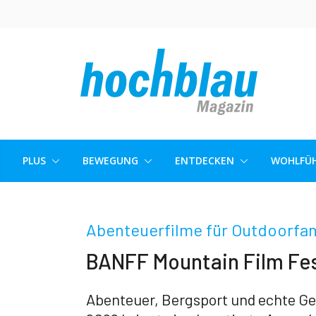
Skip
to
content
PLUS
BEWEGUNG
ENTDECKEN
WOHLFÜH
Abenteuerfilme für Outdoorfa
BANFF Mountain Film Fes
Abenteuer, Bergsport und echte G