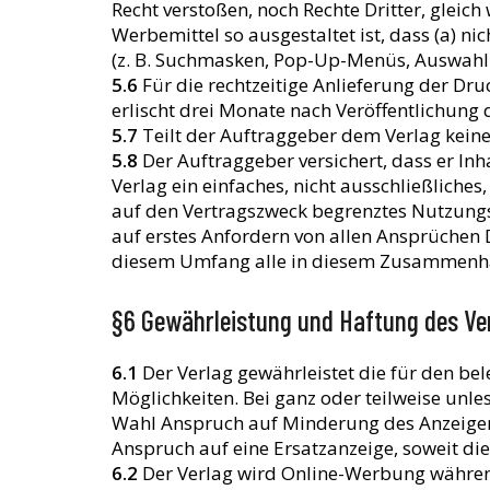
Recht verstoßen, noch Rechte Dritter, gleic
Werbemittel so ausgestaltet ist, dass (a) n
(z. B. Suchmasken, Pop-Up-Menüs, Auswahlbo
5.6
Für die rechtzeitige Anlieferung der Dr
erlischt drei Monate nach Veröffentlichung 
5.7
Teilt der Auftraggeber dem Verlag keine
5.8
Der Auftraggeber versichert, dass er In
Verlag ein einfaches, nicht ausschließliches,
auf den Vertragszweck begrenztes Nutzungsr
auf erstes Anfordern von allen Ansprüchen D
diesem Umfang alle in diesem Zusammenhan
§6 Gewährleistung und Haftung des Ve
6.1
Der Verlag gewährleistet die für den be
Möglichkeiten. Bei ganz oder teilweise unl
Wahl Anspruch auf Minderung des Anzeigenpr
Anspruch auf eine Ersatzanzeige, soweit die
6.2
Der Verlag wird Online-Werbung während 