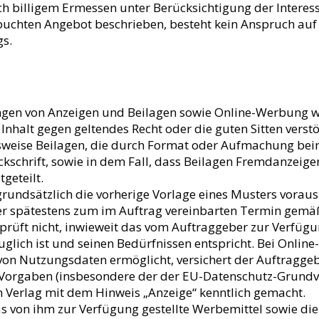
h billigem Ermessen unter Berücksichtigung der Interess
uchten Angebot beschrieben, besteht kein Anspruch auf 
gs.
hungen von Anzeigen und Beilagen sowie Online-Werbung we
nhalt gegen geltendes Recht oder die guten Sitten verstö
weise Beilagen, die durch Format oder Aufmachung beim
ckschrift, sowie in dem Fall, dass Beilagen Fremdanzeige
geteilt.
grundsätzlich die vorherige Vorlage eines Musters voraus
 spätestens zum im Auftrag vereinbarten Termin gemäß
rprüft nicht, inwieweit das vom Auftraggeber zur Verfüg
ich ist und seinen Bedürfnissen entspricht. Bei Online
on Nutzungsdaten ermöglicht, versichert der Auftragge
 Vorgaben (insbesondere der der EU-Datenschutz-Grundv
Verlag mit dem Hinweis „Anzeige“ kenntlich gemacht.
s von ihm zur Verfügung gestellte Werbemittel sowie die 