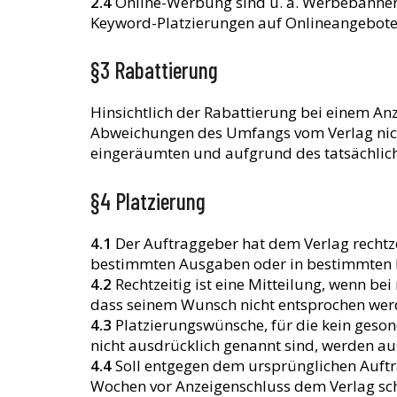
2.4
Online-Werbung sind u. a. Werbebanner,
Keyword-Platzierungen auf Onlineangeboten
§3 Rabattierung
Hinsichtlich der Rabattierung bei einem An
Abweichungen des Umfangs vom Verlag nicht 
eingeräumten und aufgrund des tatsächlic
§4 Platzierung
4.1
Der Auftraggeber hat dem Verlag rechtze
bestimmten Ausgaben oder in bestimmten Plä
4.2
Rechtzeitig ist eine Mitteilung, wenn b
dass seinem Wunsch nicht entsprochen wer
4.3
Platzierungswünsche, für die kein geson
nicht ausdrücklich genannt sind, werden au
4.4
Soll entgegen dem ursprünglichen Auftra
Wochen vor Anzeigenschluss dem Verlag schri