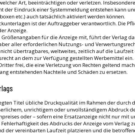
h welcher Art, beeinträchtigen oder verletzen. Insbesonde
icht der Eindruck einer Systemmeldung entstehen kann und
xen etc.) auch tatsächlich aktiviert werden können.
uckunterlagen ist der Auftraggeber verantwortlich. Die P
der Anzeige.
 Größenangaben für die Anzeige mit, führt der Verlag da
haber aller erforderlichen Nutzungs- und Verwertungsre
 nicht übertragbares, weltweites, zeitlich auf die Laufzei
echt an dem zur Verfügung gestellten Werbemittel ein. D
ritter frei, die eine Verletzung von Rechten geltend mach
g entstehenden Nachteile und Schäden zu ersetzen.
rlags
legten Titel übliche Druckqualität im Rahmen der durch
eserlichem, unrichtigem oder unvollständigem Abdruck de
eises oder – sofern eine Ersatzanzeige nicht nur mit u
 Fehlerhaftigkeit des Abdrucks der Anzeige vom Verlag zu 
der vereinbarten Laufzeit platzieren und die betroffen