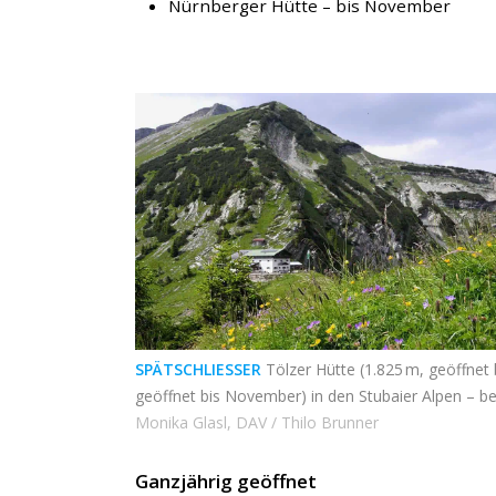
Nürnberger Hütte – bis November
SPÄTSCHLIESSER
Tölzer Hütte (1.825 m, geöffnet
geöffnet bis November) in den Stubaier Alpen – b
Monika Glasl, DAV / Thilo Brunner
Ganzjährig geöffnet